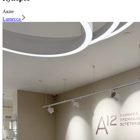
Акне
Lumecca