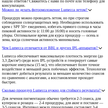
нашли ответов? Свяжитесь с нами по почте или телефону для
консультации.
Можно ли делать фотоомоложение Lumecca летом?
Процедуру можно проводить летом, но при строгом
соблюдении солнцезащитных мер. Необходимо использовать
крем с SPF 50+ ежедневно, избегать прямого солнца в часы
пиковой активности (с 11:00 до 16:00) и носить головные
уборы. Оптимальное время для курса процедур — осень и
зима, когда солнечная активность минимальна.
Чем Lumecca отличается от BBL и других IPL-аппаратов?
Lumecca обеспечивает максимальную плотность энергии (до
3,3 Дж/см²) среди всех IPL-устройств и генерирует самые
короткие импульсы (15 мс), что обеспечивает более точное
воздействие и меньший риск побочных эффектов. Технология
позволяет добиться результата за меньшее количество сеансов
по сравнению с аналогами, а восстановление проходит
быстрее.
Сколько процедур Lumecca нужно для стойкого результата?
Для лечения пигментации обычно требуется 2-3 сеанса, для
купероза и розацеа — 2-4 процедуры, для акне и постакне —
3-5 сеансов. Интервал между процедурами составляет 3-4