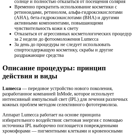
солнце и полностью отказаться от посещения солярия
Временно прекратить использование косметики с
ретиноидами, ретинолом, альфа-гидроксикислотами
(AHA), бета-гидроксикислотами (BHA) и другими
активными компонентами, повышающими
чувствительность кожи к свету
Отказаться от агрессивных косметологических процедур
за 2 недели до фотоомоложения Lumecca
За день до процедуры не следует использовать
спиртосодержащую косметику, скрабы и другие
раздражающие средства
Описание процедуры: принцип
действия и виды
Lumecca
— передовое устройство нового поколения,
разработанное компанией InMode, которое использует
интенсивный импульсный свет (IPL) для лечения различных
кожных проблем методом селективного фототермолиза.
Аппарат Lumecca работает на основе принципа
избирательного воздействия: световая энергия с помощью
источника IPL выборочно поглощается поврежденными
хромофорами — пигментными клетками и кровеносными