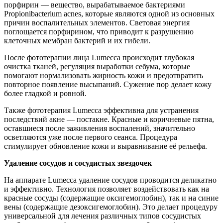
порфирин — вещество, вырабатываемое бактериями
Propionibacterium acnes, которые являются одной из основных
причин воспалительных элементов. Световая энергия
поглощается порфирином, что приводит к разрушению
клеточных мембран бактерий и их гибели.
После фототерапии лица Lumecca происходит глубокая
очистка тканей, регуляция выработки себума, которые
помогают нормализовать жирность кожи и предотвратить
повторное появление высыпаний. Сужение пор делает кожу
более гладкой и ровной.
Также фототерапия Lumecca эффективна для устранения
последствий акне — постакне. Красные и коричневые пятна,
оставшиеся после заживления воспалений, значительно
осветляются уже после первого сеанса. Процедура
стимулирует обновление кожи и выравнивание её рельефа.
Удаление сосудов и сосудистых звездочек
На аппарате Lumecca удаление сосудов проводится деликатно
и эффективно. Технология позволяет воздействовать как на
красные сосуды (содержащие оксигемоглобин), так и на синие
вены (содержащие дезоксигемоглобин). Это делает процедуру
универсальной для лечения различных типов сосудистых