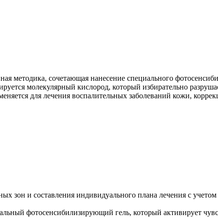
ная методика, сочетающая нанесение специального фотосенсиб
ируется молекулярный кислород, который избирательно разруша
няется для лечения воспалительных заболеваний кожи, коррекции
ных зон и составления индивидуального плана лечения с учетом
альный фотосенсибилизирующий гель, который активирует чувст