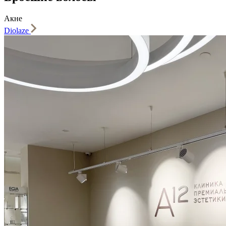
Акне
Diolaze