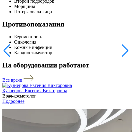
Второй подбородок
Морщины
Потеря овала лица
Противопоказания
Беременность
Онкология
Кожные инфекции
Кардиостимулятор
На оборудовании работают
Все врачи
Кузнецова Евгения Викторовна
Ф
Врач-косметолог
К
Подробнее