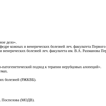
ое дело».
федре кожных и венерических болезней леч. факультета Первог
и венерических болезней леч. факультета им. В.А. Рахманова П
о-патогенетический подход к терапии нерубцовых алопеций».
умах.
их болезней (РЖКВБ).
. Поспелова (МОДВ).