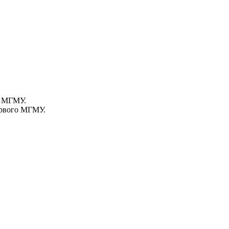
о МГМУ.
ервого МГМУ.