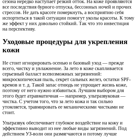
сезона нередко наступает резкий отток. На коже проявляются
все последствия бурного отпуска, бессонных ночей и прочих
стрессов. Не дать красоте померкнуть, а восприятию себя
испортиться в такой ситуации помогут уколы красоты. К тому
же эффект у них довольно стойкий. Так что это инвестиция
на перспективу.
Уходовые процедуры для укрепления
кожи
Не стоит игнорировать осенью и базовый уход — прежде
всего, чистку и увлажнение. За лето в коже скапливается
серьезный балласт всевозможных загрязнений:
микроскопическая пыль, секрет сальных желез, остатки SPF-
кремов и т. д. Такой запас отнюдь не упрощает жизнь коже,
поэтому от него нужно избавиться. Лучшим выбором для
этого будет атравматичная — например, ультразвуковая —
чистка. С учетом того, что за лето кожа и так сильно
утомляется, травмировать ее механическими чистками не
стоит.
Ультразвук обеспечивает глубокое воздействие на кожу и
эффективно выводит из нее любые виды загрязнений. Под
действием УЗ-волн они размягчаются и потому лучше